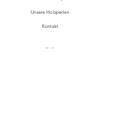
Unsere Holzperlen
Kontakt
FAQ
Versand & Rückgabe
Impressum
Datenschutz
AGB
Zahlungsmethoden
Fachhändler