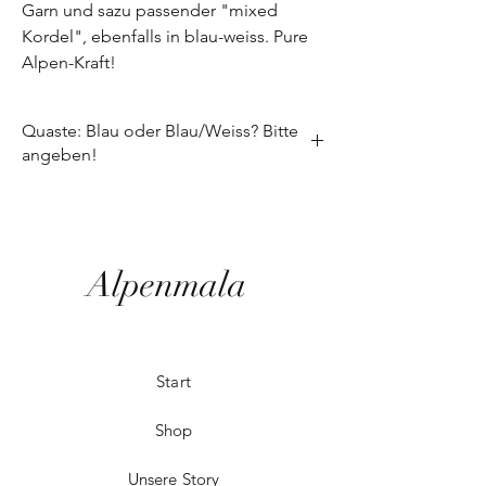
Garn und sazu passender "mixed
Kordel", ebenfalls in blau-weiss. Pure
Alpen-Kraft!
Quaste: Blau oder Blau/Weiss? Bitte
angeben!
Bitte lass uns wissen, ob Du passend zur
gemischten blau-weißen Kordel eine Blau-
weiße Quaste oder eine schlichte
dunkelblaue möchtest!
Alpenmala
Start
Shop
Unsere Story