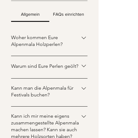
Allgemein
FAQs einrichten
Woher kommen Eure
Alpenmala Holzperlen?
Alle unsere Perlen kommen aus
Drechslereien in Österreich.
Warum sind Eure Perlen geölt?
Wir wollen, dass Du Deine
Alpenmala nicht nur als
Kann man die Alpenmala für
dekoratives Schmuckstück nutzt,
Festivals buchen?
sondern tatsächlich damit
Ja, das ist im In- und Ausland
meditierst. Würden wir unsere
jederzeit möglich. Da ich fließend
Kann ich mir meine eigens
Perlen nicht ölen, würde das
Englisch spreche, ist sowohl das
zusammengestellte Alpenmala
oftmalige durch-die-Finger-
machen lassen? Kann sie auch
Verkaufen vor Ort als auch ein
gleiten-lassen die Perlen mit der
mehrere Holzsorten haben?
(oder mehrere Workshops)