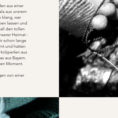
en aus einer
ala aus unsrem
 klang, war
ben lassen und
all den tollen
serer Heimat -
ir schon lange
mmt und hatten
 Holzperlen aus
s aus Bayern.
sten Moment.
gen von einer