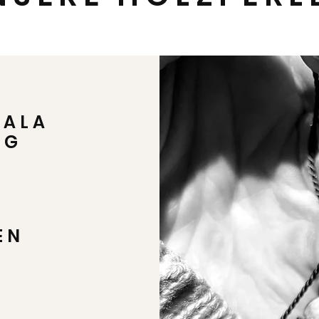
MALA
IG
EN