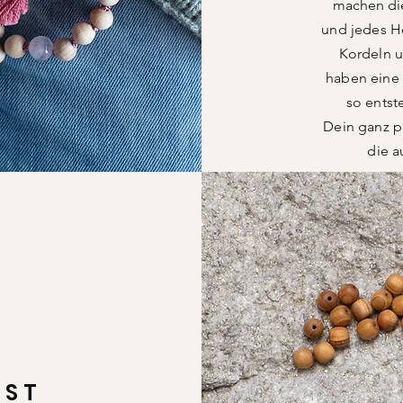
machen di
und jedes H
Kordeln u
haben eine
so entst
Dein
ganz p
die a
NST