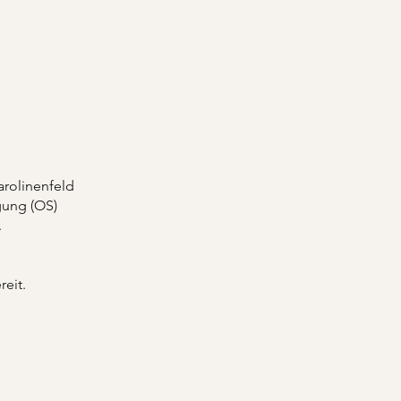
arolinenfeld
gung (OS)
.
reit.