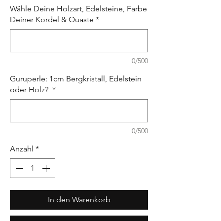
Wähle Deine Holzart, Edelsteine, Farbe
Deiner Kordel & Quaste
*
0/500
Guruperle: 1cm Bergkristall, Edelstein
oder Holz?
*
0/500
Anzahl
*
In den Warenkorb